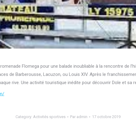
omenade Flomega pour une balade inoubliable à la rencontre de l’his
aces de Barberousse, Lacuzon, ou Louis XIV. Après le franchissement 
aque rive. Une activité touristique inédite pour découvrir Dole et sa 
om/
Category:
Activités sportives
Par
admin
17 octobre 2019