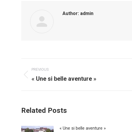
Author:
admin
Post
PREVIOUS
navigation
« Une si belle aventure »
Previous
post:
Related Posts
« Une si belle aventure »