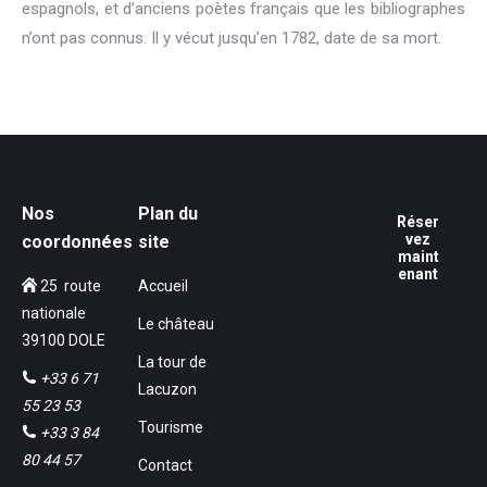
espagnols, et d’anciens poètes français que les bibliographes
n’ont pas connus. Il y vécut jusqu’en 1782, date de sa mort.
Nos
Plan du
Réser
vez
coordonnées
site
maint
enant
25 route
Accueil
nationale
Le château
39100 DOLE
La tour de
+33 6 71
Lacuzon
55 23 53
Tourisme
+33 3 84
80 44 57
Contact