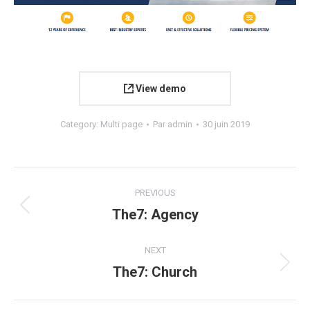
View demo
Category:
Multi page
Par
admin
30 juin 2019
Navigation
PREVIOUS
de
The7: Agency
Onglet
précédent
commentaire
NEXT
The7: Church
Projets
similaires