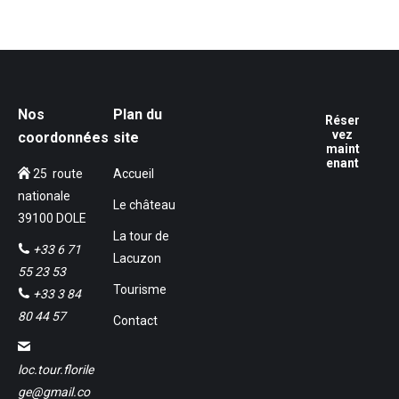
Nos
Plan du
Réser
vez
coordonnées
site
maint
enant
25 route
Accueil
nationale
Le château
39100 DOLE
La tour de
+33 6 71
Lacuzon
55 23 53
Tourisme
+33 3 84
80 44 57
Contact
loc.tour.florile
ge@gmail.co