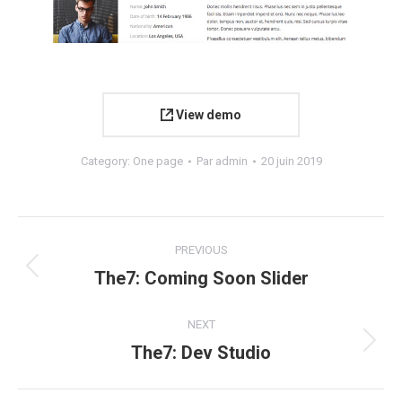
View demo
Category:
One page
Par
admin
20 juin 2019
Navigation
PREVIOUS
de
The7: Coming Soon Slider
Onglet
précédent
commentaire
NEXT
The7: Dev Studio
Projets
similaires