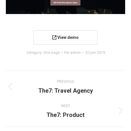
View demo
Category:
One page
Par
admin
20 juin 2019
Navigation
PREVIOUS
de
The7: Travel Agency
Onglet
précédent
commentaire
NEXT
The7: Product
Projets
similaires