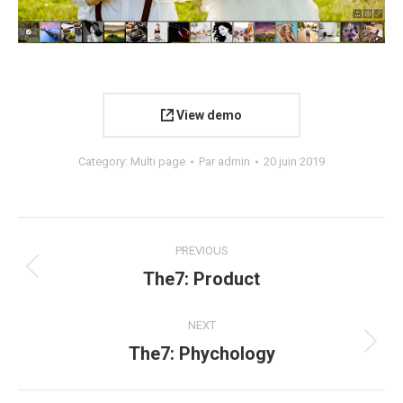
View demo
Category:
Multi page
Par
admin
20 juin 2019
Navigation
PREVIOUS
de
The7: Product
Onglet
précédent
commentaire
NEXT
The7: Phychology
Projets
similaires