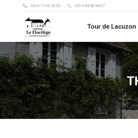
+33 6 71 55 23 53
+33 3 84 80 44 57
Tour de Lacuzon
Bo
Tour de Lacuzon
T