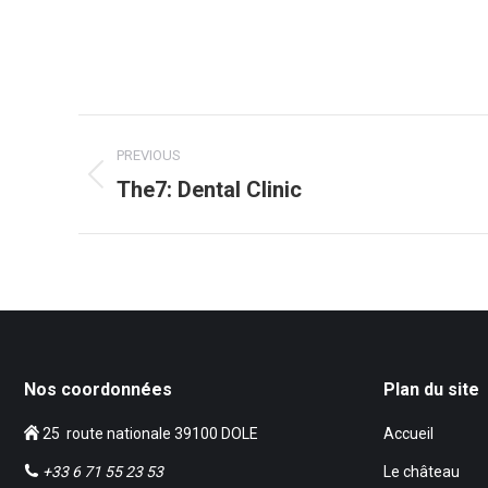
Navigation
PREVIOUS
de
The7: Dental Clinic
Onglet
précédent
commentaire
Nos coordonnées
Plan du site
25 route nationale 39100 DOLE
Accueil
+33 6 71 55 23 53
Le château