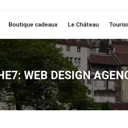
utique cadeaux
Le Château
Tourisme
Boutique cadeaux
Le Château
Touri
HE7: WEB DESIGN AGEN