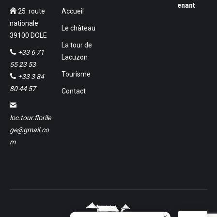
enant
25 route
Accueil
nationale
Le château
39100 DOLE
La tour de
+33 6 71
Lacuzon
55 23 53
Tourisme
+33 3 84
80 44 57
Contact
loc.tour.florile
ge@gmail.co
m