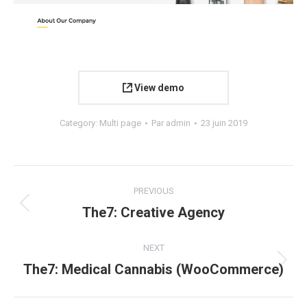
View demo
Category:
Multi page
Par
admin
23 juin 2019
Navigation
PREVIOUS
de
The7: Creative Agency
Onglet
précédent
commentaire
NEXT
The7: Medical Cannabis (WooCommerce)
Projets
similaires