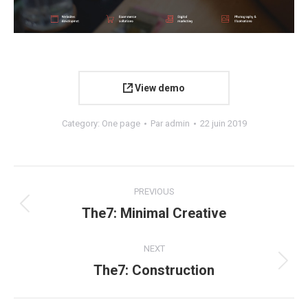
View demo
Category:
One page
Par
admin
22 juin 2019
Navigation
PREVIOUS
de
The7: Minimal Creative
Onglet
précédent
commentaire
NEXT
The7: Construction
Projets
similaires