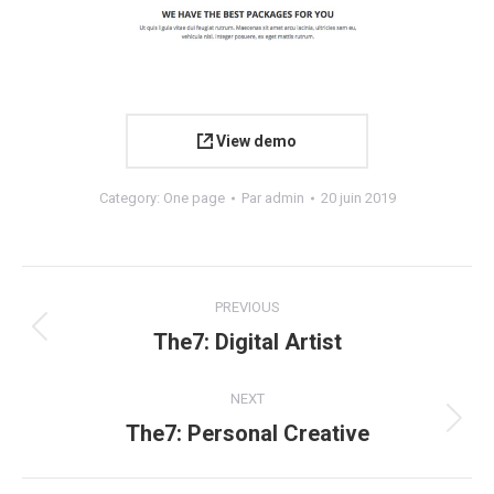
View demo
Category:
One page
Par
admin
20 juin 2019
Navigation
PREVIOUS
de
The7: Digital Artist
Onglet
précédent
commentaire
NEXT
The7: Personal Creative
Projets
similaires