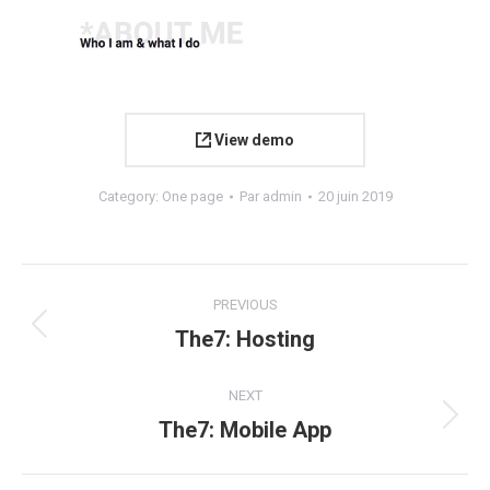
View demo
Category:
One page
Par
admin
20 juin 2019
Navigation
PREVIOUS
de
The7: Hosting
Onglet
précédent
commentaire
NEXT
The7: Mobile App
Projets
similaires