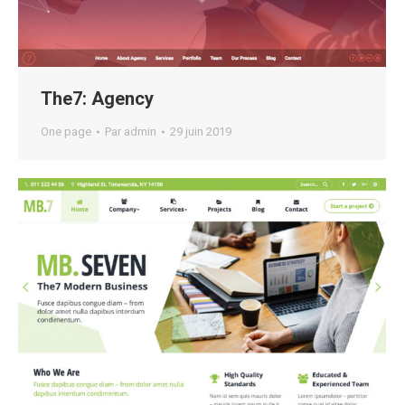
The7: Agency
One page
Par
admin
29 juin 2019